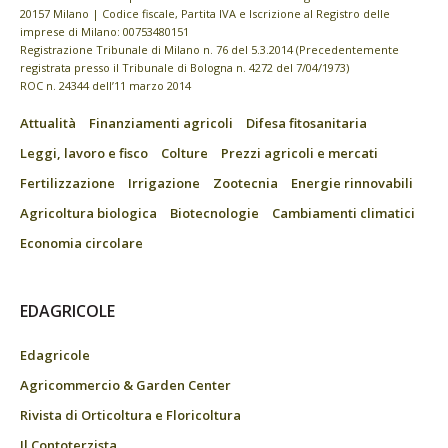
20157 Milano | Codice fiscale, Partita IVA e Iscrizione al Registro delle
imprese di Milano: 00753480151
Registrazione Tribunale di Milano n. 76 del 5.3.2014 (Precedentemente
registrata presso il Tribunale di Bologna n. 4272 del 7/04/1973)
ROC n. 24344 dell’11 marzo 2014
Attualità
Finanziamenti agricoli
Difesa fitosanitaria
Leggi, lavoro e fisco
Colture
Prezzi agricoli e mercati
Fertilizzazione
Irrigazione
Zootecnia
Energie rinnovabili
Agricoltura biologica
Biotecnologie
Cambiamenti climatici
Economia circolare
EDAGRICOLE
Edagricole
Agricommercio & Garden Center
Rivista di Orticoltura e Floricoltura
Il Contoterzista