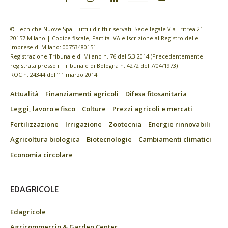
© Tecniche Nuove Spa. Tutti i diritti riservati. Sede legale Via Eritrea 21 -
20157 Milano | Codice fiscale, Partita IVA e Iscrizione al Registro delle
imprese di Milano: 00753480151
Registrazione Tribunale di Milano n. 76 del 5.3.2014 (Precedentemente
registrata presso il Tribunale di Bologna n. 4272 del 7/04/1973)
ROC n. 24344 dell’11 marzo 2014
Attualità
Finanziamenti agricoli
Difesa fitosanitaria
Leggi, lavoro e fisco
Colture
Prezzi agricoli e mercati
Fertilizzazione
Irrigazione
Zootecnia
Energie rinnovabili
Agricoltura biologica
Biotecnologie
Cambiamenti climatici
Economia circolare
EDAGRICOLE
Edagricole
Agricommercio & Garden Center