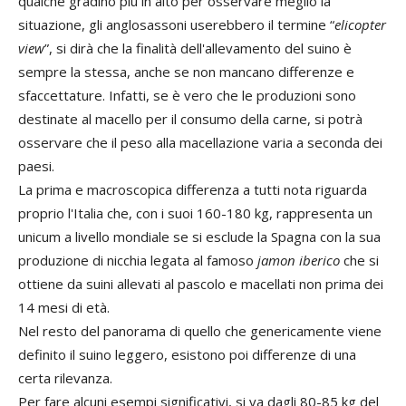
qualche gradino più in alto per osservare meglio la
situazione, gli anglosassoni userebbero il termine “
elicopter
view
”, si dirà che la finalità dell'allevamento del suino è
sempre la stessa, anche se non mancano differenze e
sfaccettature. Infatti, se è vero che le produzioni sono
destinate al macello per il consumo della carne, si potrà
osservare che il peso alla macellazione varia a seconda dei
paesi.
La prima e macroscopica differenza a tutti nota riguarda
proprio l'Italia che, con i suoi 160-180 kg, rappresenta un
unicum a livello mondiale se si esclude la Spagna con la sua
produzione di nicchia legata al
famoso
jamon iberico
che
si
ottiene da suini allevati al pascolo e macellati non prima dei
14 mesi di età.
Nel resto del panorama di quello che genericamente viene
definito il suino leggero, esistono poi differenze di una
certa rilevanza.
Per fare alcuni esempi significativi, si va dagli 80-85 kg del