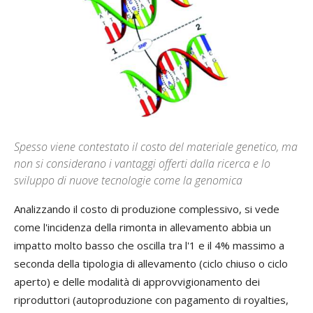
Spesso viene contestato il costo del materiale genetico, ma
non si considerano i vantaggi offerti dalla ricerca e lo
sviluppo di nuove tecnologie come la genomica
A
nalizzando il costo di produzione complessivo, si vede
come l'incidenza della rimonta in allevamento abbia un
impatto molto basso che oscilla tra l'1 e il 4% massimo a
seconda della tipologia di allevamento (ciclo chiuso o ciclo
aperto) e delle modalità di approvvigionamento dei
riproduttori (autoproduzione con pagamento di royalties,