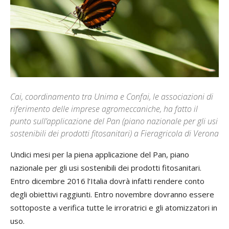
Cai, coordinamento tra Unima e Confai, le associazioni di
riferimento delle imprese agromeccaniche, ha fatto il
punto sull’applicazione del Pan (piano nazionale per gli usi
sostenibili dei prodotti fitosanitari) a Fieragricola di Verona
Undici mesi per la piena applicazione del Pan, piano
nazionale per gli usi sostenibili dei prodotti fitosanitari.
Entro dicembre 2016 l’Italia dovrà infatti rendere conto
degli obiettivi raggiunti. Entro novembre dovranno essere
sottoposte a verifica tutte le irroratrici e gli atomizzatori in
uso.