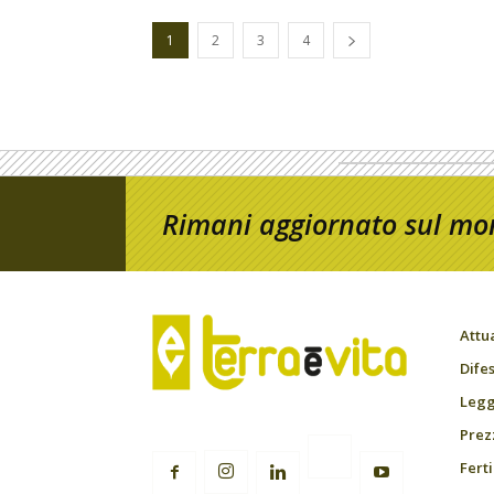
1
2
3
4
Rimani aggiornato sul mon
Attu
Difes
Leggi
Prez
Fert