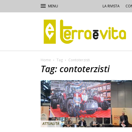
LA RIVISTA
CON
Terra
e
Vita
Home
Tag
Contoterzisti
Tag: contoterzisti
ATTUALITÀ