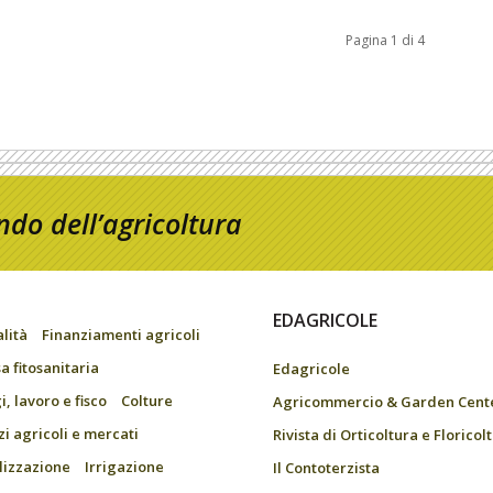
Pagina 1 di 4
do dell’agricoltura
EDAGRICOLE
alità
Finanziamenti agricoli
a fitosanitaria
Edagricole
, lavoro e fisco
Colture
Agricommercio & Garden Cent
zi agricoli e mercati
Rivista di Orticoltura e Floricol
ilizzazione
Irrigazione
Il Contoterzista