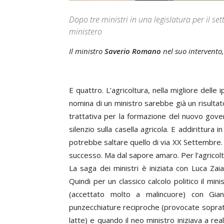
Dopo tre ministri in una legislatura per il se
ministero
Il ministro
Saverio Romano
nel suo intervento,
E quattro. L’agricoltura, nella migliore delle i
nomina di un ministro sarebbe già un risulta
trattativa per la formazione del nuovo gove
silenzio sulla casella agricola. E addirittura
potrebbe saltare quello di via XX Settembre. Se
successo. Ma dal sapore amaro. Per l’agricolt
La saga dei ministri è iniziata con Luca Za
Quindi per un classico calcolo politico il mi
(accettato molto a malincuore) con Gian
punzecchiature reciproche (provocate sopratt
latte) e quando il neo ministro iniziava a rea