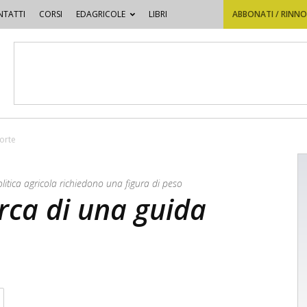
TATTI
CORSI
EDAGRICOLE
LIBRI
ABBONATI / RINN
forte
olitica agricola richiedono una figura di peso
erca di una guida