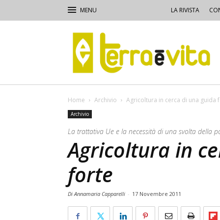
LA RIVISTA
CON
Terra
e
Vita
Home
Archivio
Agricoltura in cerca di una guida 
Archivio
La trattativa Ue e la necessità di una svolta della p
Agricoltura in c
forte
Di Annamaria Capparelli
-
17 Novembre 2011