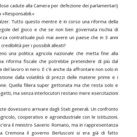
colose cadute alla Camera per defezione dei parlamentari)
a «Responsabili.»
alzer. Tutto questo mentre è in corso una riforma della
regole del gioco e che se non ben governata rischia di
forza contrattuale può mai avere un paese che in 3 anni
edibilità per i possibili alleati?
o una politica agricola nazionale che metta fine alla
una riforma fiscale che potrebbe pretendere di più dal
a del lavoro in nero. E c’è anche da affrontare non solo in
ione dalla volatilità di prezzi delle materie prime e i
ione. Quella filiera super gettonata ma che resta solo e
ogetti, ma senza interlocutori restano mere esercitazioni
ste dovessero arrivare dagli Stati generali. Un confronto
icolo, cooperativo e agroindustriale con le istituzioni.
c’era il ministro Saverio Romano, ma in rappresentanza
a Cremona il governo Berlusconi si era già di fatto