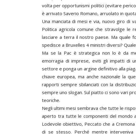
volta per opportunismi politici (evitare peri
è arrivato Saverio Romano, arruolato in quot
Una manciata di mesi e via, nuovo giro di v
Politica agricola comune che stravolge le 
lasciare a terra il nostro paese. Ma quale 
spedisce a Bruxelles 4 ministri diversi? Quale cr
Ma se la Pac è strategica non lo è da men
emorragia di imprese, eviti gli impatti di 
settore e ponga un argine definitivo alla piag
chiave europea, ma anche nazionale la quest
rapporti sempre sbilanciati con la distribuz
sempre uno slogan. Sul piatto ci sono vari pr
teoriche.
Negli ultimi mesi sembrava che tutte le rispo
aperto tra tutte le componenti del mondo agr
Lodevole obiettivo, Peccato che a Cremona 
di se stesso. Perché mentre interveniva 