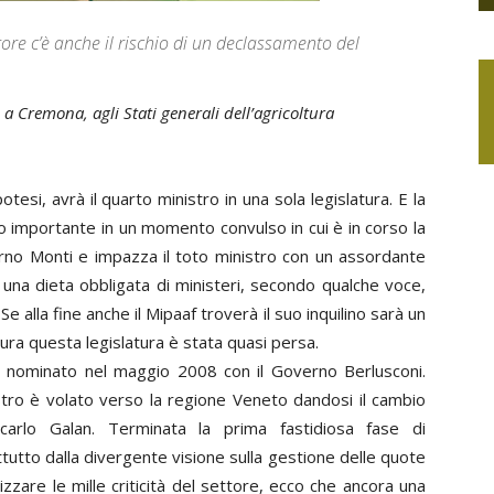
ttore c’è anche il rischio di un declassamento del
 a Cremona, agli Stati generali dell’agricoltura
potesi, avrà il quarto ministro in una sola legislatura. E la
to importante in un momento convulso in cui è in corso la
rno Monti e impazza il toto ministro con un assordante
 in una dieta obbligata di ministeri, secondo qualche voce,
 alla fine anche il Mipaaf troverà il suo inquilino sarà un
ura questa legislatura è stata quasi persa.
ia nominato nel maggio 2008 con il Governo Berlusconi.
nistro è volato verso la regione Veneto dandosi il cambio
carlo Galan. Terminata la prima fastidiosa fase di
utto dalla divergente visione sulla gestione delle quote
lizzare le mille criticità del settore, ecco che ancora una