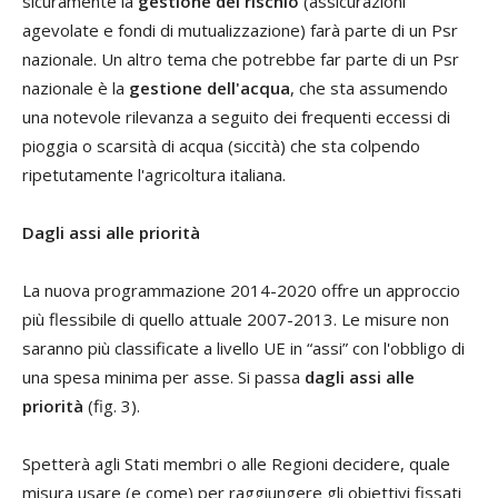
sicuramente la
gestione del rischio
(assicurazioni
agevolate e fondi di mutualizzazione) farà parte di un Psr
nazionale. Un altro tema che potrebbe far parte di un Psr
nazionale è la
gestione dell'acqua
, che sta assumendo
una notevole rilevanza a seguito dei frequenti eccessi di
pioggia o scarsità di acqua (siccità) che sta colpendo
ripetutamente l'agricoltura italiana.
Dagli assi alle priorità
La nuova programmazione 2014-2020 offre un approccio
più flessibile di quello attuale 2007-2013. Le misure non
saranno più classificate a livello UE in “assi” con l'obbligo di
una spesa minima per asse. Si passa
dagli assi alle
priorità
(fig. 3).
Spetterà agli Stati membri o alle Regioni decidere, quale
misura usare (e come) per raggiungere gli obiettivi fissati