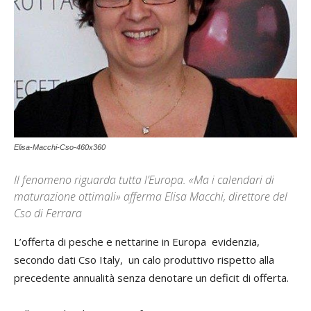
Elisa-Macchi-Cso-460x360
Il fenomeno riguarda tutta l’Europa. «Ma i calendari di
maturazione ottimali» afferma Elisa Macchi, direttore del
Cso di Ferrara
L’offerta di pesche e nettarine in Europa evidenzia,
secondo dati Cso Italy, un calo produttivo rispetto alla
precedente annualità senza denotare un deficit di offerta.