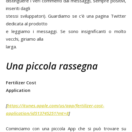
distinguere i veri commenti dai messaggi, sempre positivi,
inseriti dagli
stessi sviluppatori). Guardiamo se c'è una pagina Twitter
dedicata al prodotto
e leggiamo i messaggi. Se sono insignificanti o molto
vecchi, giriamo alla
larga.
Una piccola rassegna
Fertilizer Cost
Application
[
https://itunes.apple.com/us/app/fertilizer-cost-
application/id513745251?mt=8
]
Cominciamo con una piccola App che si può trovare su