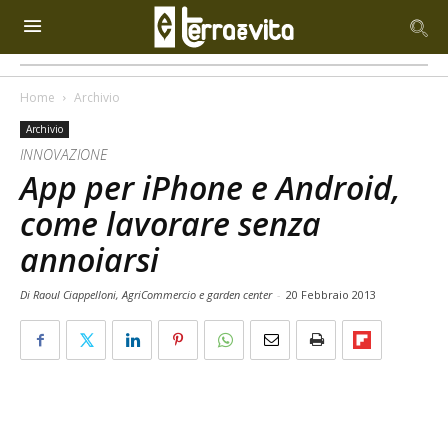
Home
Archivio
Archivio
INNOVAZIONE
App per iPhone e Android,
come lavorare senza
annoiarsi
Di Raoul Ciappelloni, AgriCommercio e garden center
-
20 Febbraio 2013