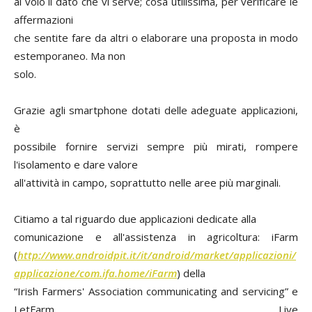
al volo il dato che vi serve; cosa utilissima, per verificare le
affermazioni
che sentite fare da altri o elaborare una proposta in modo
estemporaneo. Ma non
solo.
Grazie agli smartphone dotati delle adeguate applicazioni,
è
possibile fornire servizi sempre più mirati, rompere
l'isolamento e dare valore
all'attività in campo, soprattutto nelle aree più marginali.
Citiamo a tal riguardo due applicazioni dedicate alla
comunicazione e all'assistenza in agricoltura: iFarm
(
http://www.androidpit.it/it/android/market/applicazioni/
applicazione/com.ifa.home/iFarm
) della
“Irish Farmers' Association communicating and servicing” e
LetFarm Live