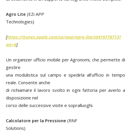
Agro Lite
(EZi APP
Technologies)
[
https://itunes.apple.com/us/app/agro-lite/id419778713?
mt=8
]
Un organizer ufficio mobile per Agronomi, che permette di
gestire
una modulistica sul campo e spedirla all'ufficio in tempo
reale. Consente anche
di richiamare il lavoro svolto in ogni fattoria per averlo a
disposizione nel
corso delle successive visite e sopralluoghi.
Calcolatore per la Pressione
(RNF
Solutions)