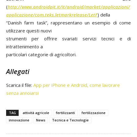
(
http://www.androidpit.it/it/android/market/applicazioni/
applicazione/com.teks.letmarkrelease/LetF
) della
“Danish farm task”, rappresentano un esempio di come
utilizzare questi nuovi
strumenti per offrire svariati servizi tecnici e di
intrattenimento a
particolari categorie di agricoltori.
Allegati
Scarica il file:
App per iPhone e Android, come lavorare
senza annoiarsi
TAG
attività agricole
fertilizzanti
fertilizzazione
innovazione
News
Tecnica e Tecnologie