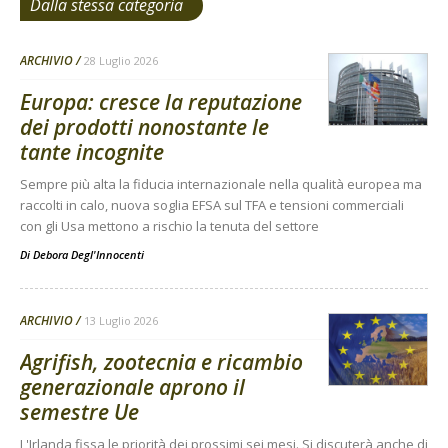
Dalla stessa categoria
ARCHIVIO
28 Luglio 2026
Europa: cresce la reputazione
dei prodotti nonostante le
tante incognite
Sempre più alta la fiducia internazionale nella qualità europea ma
raccolti in calo, nuova soglia EFSA sul TFA e tensioni commerciali
con gli Usa mettono a rischio la tenuta del settore
Di
Debora Degl'Innocenti
ARCHIVIO
13 Luglio 2026
Agrifish, zootecnia e ricambio
generazionale aprono il
semestre Ue
L'Irlanda fissa le priorità dei prossimi sei mesi. Si discuterà anche di