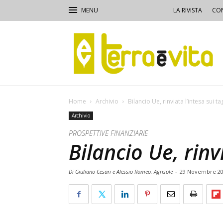
LA RIVISTA
CON
Terra
e
Vita
Home
Archivio
Bilancio Ue, rinviata l’intesa sui tag
Archivio
PROSPETTIVE FINANZIARIE
Bilancio Ue, rinvi
Di Giuliano Cesari e Alessio Romeo, Agrisole
-
29 Novembre 2