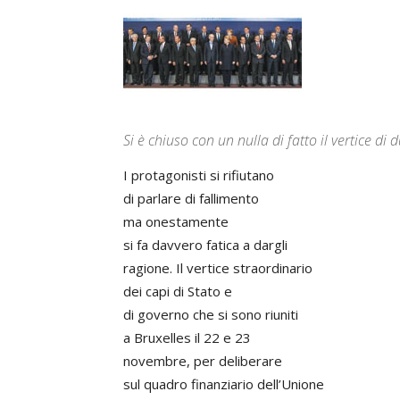
Si è chiuso con un nulla di fatto il vertice di 
I protagonisti si rifiutano
di parlare di fallimento
ma onestamente
si fa davvero fatica a dargli
ragione. Il vertice straordinario
dei capi di Stato e
di governo che si sono riuniti
a Bruxelles il 22 e 23
novembre, per deliberare
sul quadro finanziario dell’Unione