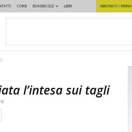
TATTI
CORSI
EDAGRICOLE
LIBRI
ABBONATI / RINN
li
ata l’intesa sui tagli
012