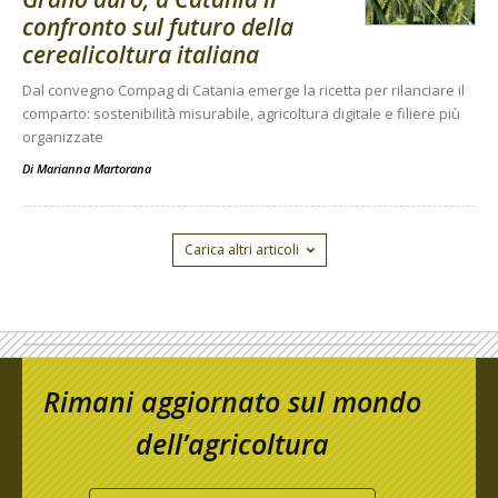
confronto sul futuro della
cerealicoltura italiana
Dal convegno Compag di Catania emerge la ricetta per rilanciare il
comparto: sostenibilità misurabile, agricoltura digitale e filiere più
organizzate
Di
Marianna Martorana
Carica altri articoli
Rimani aggiornato sul mondo
dell’agricoltura