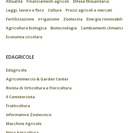
Attualità
Finanziamenti agricoli
Difesa fitosanitaria
Leggi, lavoro e fisco
Colture
Prezzi agricoli e mercati
Fertilizzazione
Irrigazione
Zootecnia
Energie rinnovabili
Agricoltura biologica
Biotecnologie
Cambiamenti climatici
Economia circolare
EDAGRICOLE
Edagricole
Agricommercio & Garden Center
Rivista di Orticoltura e Floricoltura
Il Contoterzista
Frutticoltura
Informatore Zootecnico
Macchine Agricole
Nova Agricoltura