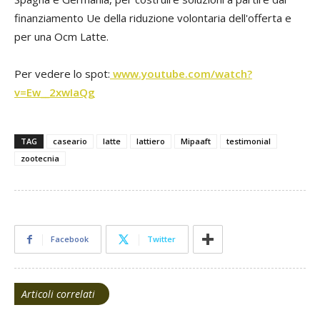
finanziamento Ue della riduzione volontaria dell'offerta e
per una Ocm Latte.
Per vedere lo spot:
www.youtube.com/watch?
v=Ew__2xwIaQg
TAG
caseario
latte
lattiero
Mipaaft
testimonial
zootecnia
Facebook
Twitter
Articoli correlati