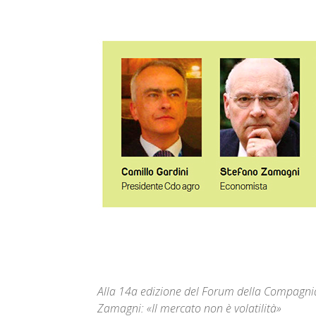
Alla 14a edizione del Forum della Compagnia
Zamagni: «Il mercato non è volatilità»