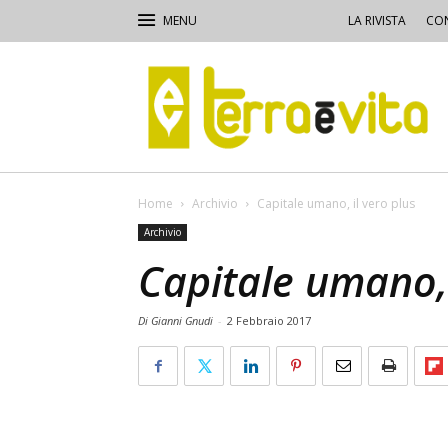
LA RIVISTA
CON
Terra
e
Vita
Home
Archivio
Capitale umano, il vero plus
Archivio
Capitale umano, 
Di Gianni Gnudi
-
2 Febbraio 2017