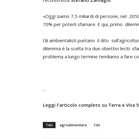
l’economista
Stefano Zamagni
.
«Oggi siamo 7,5 miliardi di persone, nel 2050
70% per poterli sfamare. E qui, primo dilemm
Gli ambientalisti puntano il dito sull’agricolt
dilemma è la scelta tra due obiettivi leciti: 
problema a lungo termine tendiamo a fare come
…
Leggi l'articolo completo su Terra e Vita
TAG
agroalimentare
Cdo