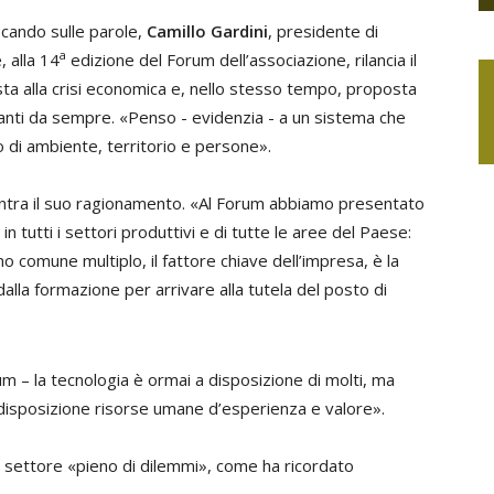
ocando sulle parole,
Camillo Gardini
, presidente di
a
 alla 14
edizione del Forum dell’associazione, rilancia il
osta alla crisi economica e, nello stesso tempo, proposta
avanti da sempre. «Penso - evidenzia - a un sistema che
o di ambiente, territorio e persone».
entra il suo ragionamento. «Al Forum abbiamo presentato
n tutti i settori produttivi e di tutte le aree del Paese:
o comune multiplo, il fattore chiave dell’impresa, è la
alla formazione per arrivare alla tutela del posto di
um – la tecnologia è ormai a disposizione di molti, ma
 disposizione risorse umane d’esperienza e valore».
n settore «pieno di dilemmi», come ha ricordato