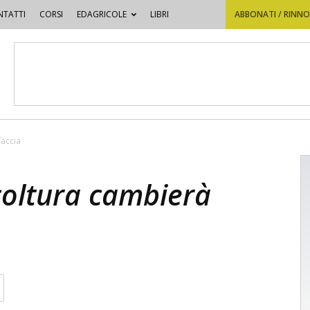
TATTI
CORSI
EDAGRICOLE
LIBRI
ABBONATI / RINN
faccia
icoltura cambierà