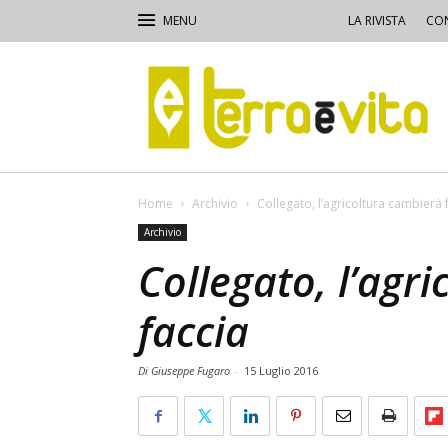
LA RIVISTA
CON
Terra
e
Vita
Home
Archivio
Collegato, l’agricoltura cambierà 
Archivio
Collegato, l’agr
faccia
Di Giuseppe Fugaro
-
15 Luglio 2016