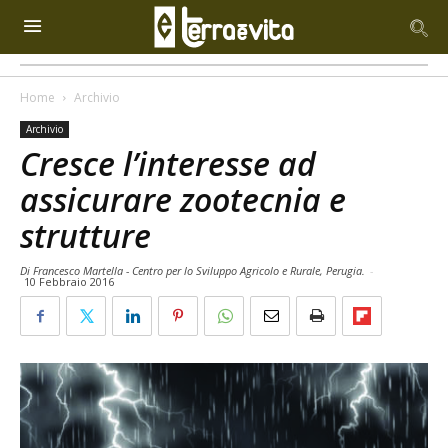
Home
Archivio
Archivio
Cresce l’interesse ad
assicurare zootecnia e
strutture
Di Francesco Martella - Centro per lo Sviluppo Agricolo e Rurale, Perugia.
-
10 Febbraio 2016