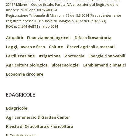
20157 Milano | Codice fiscale, Partita IVA e Iscrizione al Registro delle
imprese di Milano: 00753480151
Registrazione Tribunale di Milano n. 76 del 5.3.2014 (Precedentemente
registrata presso il Tribunale di Bologna n. 4272 del 7/04/1973)
ROC n. 24344 dell’11 marzo 2014
Attualità
Finanziamenti agricoli
Difesa fitosanitaria
Leggi, lavoro e fisco
Colture
Prezzi agricoli e mercati
Fertilizzazione
Irrigazione
Zootecnia
Energie rinnovabili
Agricoltura biologica
Biotecnologie
Cambiamenti climatici
Economia circolare
EDAGRICOLE
Edagricole
Agricommercio & Garden Center
Rivista di Orticoltura e Floricoltura
Il Contoterzista