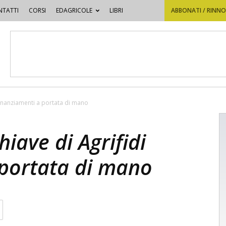
TATTI
CORSI
EDAGRICOLE
LIBRI
ABBONATI / RINN
 finanziamenti a portata di mano
hiave di Agrifidi
 portata di mano