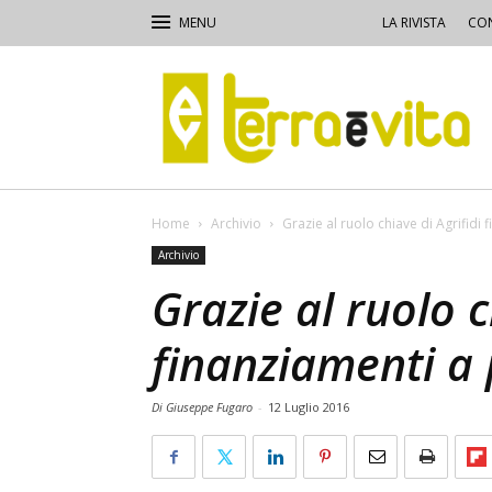
LA RIVISTA
CON
Terra
e
Vita
Home
Archivio
Grazie al ruolo chiave di Agrifidi
Archivio
Grazie al ruolo c
finanziamenti a
Di Giuseppe Fugaro
-
12 Luglio 2016