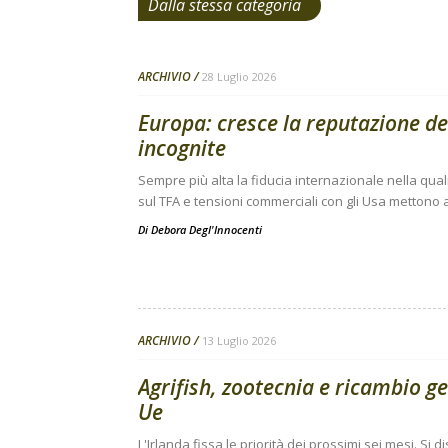
Dalla stessa categoria
ARCHIVIO
28 Luglio 2026
Europa: cresce la reputazione de
incognite
Sempre più alta la fiducia internazionale nella qual
sul TFA e tensioni commerciali con gli Usa mettono a
Di
Debora Degl'Innocenti
ARCHIVIO
13 Luglio 2026
Agrifish, zootecnia e ricambio g
Ue
L'Irlanda fissa le priorità dei prossimi sei mesi. Si