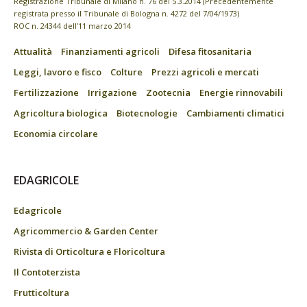
Registrazione Tribunale di Milano n. 76 del 5.3.2014 (Precedentemente
registrata presso il Tribunale di Bologna n. 4272 del 7/04/1973)
ROC n. 24344 dell’11 marzo 2014
Attualità
Finanziamenti agricoli
Difesa fitosanitaria
Leggi, lavoro e fisco
Colture
Prezzi agricoli e mercati
Fertilizzazione
Irrigazione
Zootecnia
Energie rinnovabili
Agricoltura biologica
Biotecnologie
Cambiamenti climatici
Economia circolare
EDAGRICOLE
Edagricole
Agricommercio & Garden Center
Rivista di Orticoltura e Floricoltura
Il Contoterzista
Frutticoltura