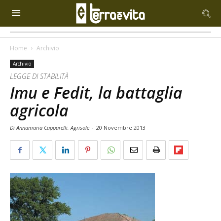
Home
Archivio
Archivio
LEGGE DI STABILITÀ
Imu e Fedit, la battaglia
agricola
Di Annamaria Capparelli, Agrisole
-
20 Novembre 2013