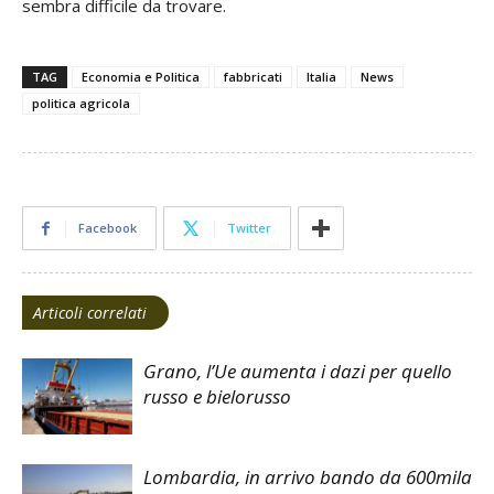
sembra difficile da trovare.
TAG
Economia e Politica
fabbricati
Italia
News
politica agricola
Facebook
Twitter
Articoli correlati
Grano, l’Ue aumenta i dazi per quello
russo e bielorusso
Lombardia, in arrivo bando da 600mila