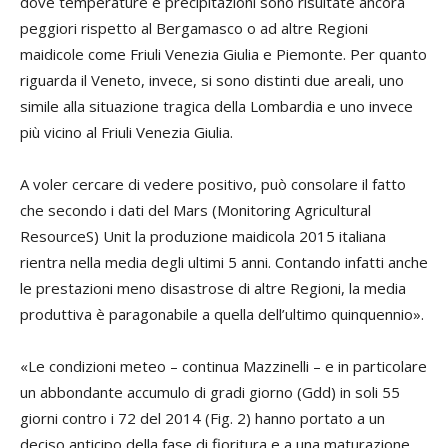
dove temperature e precipitazioni sono risultate ancora
peggiori rispetto al Bergamasco o ad altre Regioni
maidicole come Friuli Venezia Giulia e Piemonte. Per quanto
riguarda il Veneto, invece, si sono distinti due areali, uno
simile alla situazione tragica della Lombardia e uno invece
più vicino al Friuli Venezia Giulia.
A voler cercare di vedere positivo, può consolare il fatto
che secondo i dati del Mars (Monitoring Agricultural
ResourceS) Unit la produzione maidicola 2015 italiana
rientra nella media degli ultimi 5 anni. Contando infatti anche
le prestazioni meno disastrose di altre Regioni, la media
produttiva è paragonabile a quella dell’ultimo quinquennio».
«Le condizioni meteo – continua Mazzinelli – e in particolare
un abbondante accumulo di gradi giorno (Gdd) in soli 55
giorni contro i 72 del 2014 (Fig. 2) hanno portato a un
deciso anticipo della fase di fioritura e a una maturazione