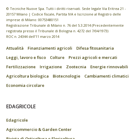
© Tecniche Nuove Spa. Tutti i diritti riservati. Sede legale Via Eritrea 21 -
20157 Milano | Codice fiscale, Partita IVA e Iscrizione al Registro delle
imprese di Milano: 00753480151
Registrazione Tribunale di Milano n. 76 del 5.3.2014 (Precedentemente
registrata presso il Tribunale di Bologna n. 4272 del 7/04/1973)
ROC n. 24344 dell’11 marzo 2014
Attualità
Finanziamenti agricoli
Difesa fitosanitaria
Leggi, lavoro e fisco
Colture
Prezzi agricoli e mercati
Fertilizzazione
Irrigazione
Zootecnia
Energie rinnovabili
Agricoltura biologica
Biotecnologie
Cambiamenti climatici
Economia circolare
EDAGRICOLE
Edagricole
Agricommercio & Garden Center
Rivista di Orticoltura e Floricoltura