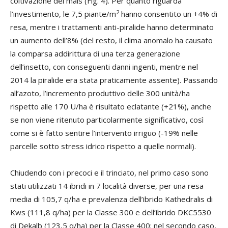
coltivazione del mais (Fig. 4). Per quanto riguarda
2
l’investimento, le 7,5 piante/m
hanno consentito un +4% di
resa, mentre i trattamenti anti-piralide hanno determinato
un aumento dell’8% (del resto, il clima anomalo ha causato
la comparsa addirittura di una terza generazione
dell’insetto, con conseguenti danni ingenti, mentre nel
2014 la piralide era stata praticamente assente). Passando
all’azoto, l’incremento produttivo delle 300 unità/ha
rispetto alle 170 U/ha è risultato eclatante (+21%), anche
se non viene ritenuto particolarmente significativo, così
come si è fatto sentire l’intervento irriguo (-19% nelle
parcelle sotto stress idrico rispetto a quelle normali).
Chiudendo con i precoci e il trinciato, nel primo caso sono
stati utilizzati 14 ibridi in 7 località diverse, per una resa
media di 105,7 q/ha e prevalenza dell’ibrido Kathedralis di
Kws (111,8 q/ha) per la Classe 300 e dell’ibrido DKC5530
di Dekalb (123,5 q/ha) per la Classe 400; nel secondo caso,