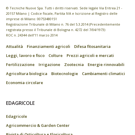
© Tecniche Nuove Spa. Tutti i diritti riservati. Sede legale Via Eritrea 21 -
20157 Milano | Codice fiscale, Partita IVA e Iscrizione al Registro delle
imprese di Milano: 00753480151
Registrazione Tribunale di Milano n. 76 del 5.3.2014 (Precedentemente
registrata presso il Tribunale di Bologna n. 4272 del 7/04/1973)
ROC n. 24344 dell’11 marzo 2014
Attualità
Finanziamenti agricoli
Difesa fitosanitaria
Leggi, lavoro e fisco
Colture
Prezzi agricoli e mercati
Fertilizzazione
Irrigazione
Zootecnia
Energie rinnovabili
Agricoltura biologica
Biotecnologie
Cambiamenti climatici
Economia circolare
EDAGRICOLE
Edagricole
Agricommercio & Garden Center
Rivista di Orticoltura e Floricoltura