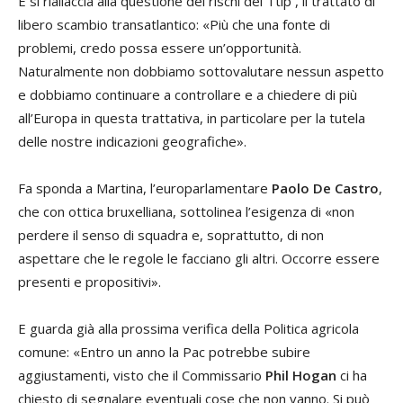
E si riallaccia alla questione dei rischi del Ttip , il trattato di
libero scambio transatlantico: «Più che una fonte di
problemi, credo possa essere un’opportunità.
Naturalmente non dobbiamo sottovalutare nessun aspetto
e dobbiamo continuare a controllare e a chiedere di più
all’Europa in questa trattativa, in particolare per la tutela
delle nostre indicazioni geografiche».
Fa sponda a Martina, l’europarlamentare
Paolo De Castro
,
che con ottica bruxelliana, sottolinea l’esigenza di «non
perdere il senso di squadra e, soprattutto, di non
aspettare che le regole le facciano gli altri. Occorre essere
presenti e propositivi».
E guarda già alla prossima verifica della Politica agricola
comune: «Entro un anno la Pac potrebbe subire
aggiustamenti, visto che il Commissario
Phil Hogan
ci ha
chiesto di segnalare eventuali cose che non vanno. Si può