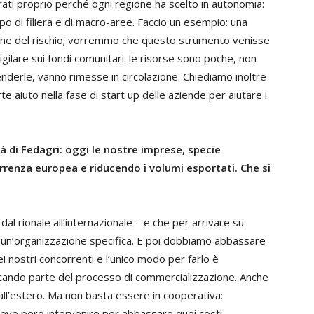
rati proprio perché ogni regione ha scelto in autonomia:
po di filiera e di macro-aree. Faccio un esempio: una
ione del rischio; vorremmo che questo strumento venisse
igilare sui fondi comunitari: le risorse sono poche, non
nderle, vanno rimesse in circolazione. Chiediamo inoltre
 aiuto nella fase di start up delle aziende per aiutare i
tà di Fedagri: oggi le nostre imprese, specie
rrenza europea e riducendo i volumi esportati. Che si
dal rionale all’internazionale – e che per arrivare su
 un’organizzazione specifica. E poi dobbiamo abbassare
i nostri concorrenti e l’unico modo per farlo è
icando parte del processo di commercializzazione. Anche
 all’estero. Ma non basta essere in cooperativa:
 deve però intervenire per abbassare quei costi