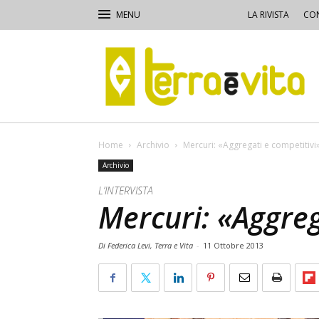
LA RIVISTA
CON
Terra
e
Vita
Home
Archivio
Mercuri: «Aggregati e competitivi
Archivio
L’INTERVISTA
Mercuri: «Aggreg
Di Federica Levi, Terra e Vita
-
11 Ottobre 2013