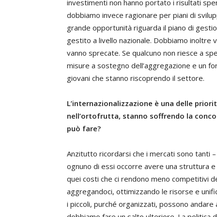
investimenti non hanno portato i risultati spe
dobbiamo invece ragionare per piani di svilup
grande opportunità riguarda il piano di gest
gestito a livello nazionale. Dobbiamo inoltre v
vanno sprecate. Se qualcuno non riesce a spe
misure a sostegno dell’aggregazione e un forte
giovani che stanno riscoprendo il settore.
L’internazionalizzazione è una delle priori
nell’ortofrutta, stanno soffrendo la conco
può fare?
Anzitutto ricordarsi che i mercati sono tanti – 
ognuno di essi occorre avere una struttura e
quei costi che ci rendono meno competitivi de
aggregandoci, ottimizzando le risorse e unif
i piccoli, purché organizzati, possono andare
dobbiamo fare un salto ulteriore. La politica