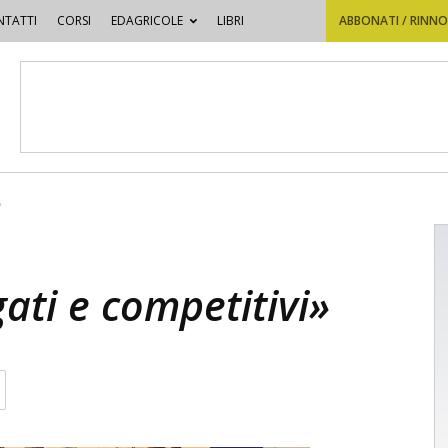
TATTI
CORSI
EDAGRICOLE
LIBRI
ABBONATI / RINN
»
ati e competitivi»