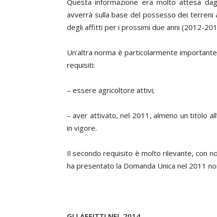
Questa informazione era molto attesa dagli 
avverrà sulla base del possesso dei terreni
degli affitti per i prossimi due anni (2012-201
Un’altra norma è particolarmente importante. G
requisiti:
– essere agricoltore attivi;
– aver attivato, nel 2011, almeno un titolo a
in vigore.
Il secondo requisito è molto rilevante, con 
ha presentato la Domanda Unica nel 2011 non 
GLI AFFITTI NEL 2014