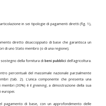
ticolazione in sei tipologie di pagamenti diretti (fig. 1),
amento diretto disaccoppiato di base che garantisca un
ltori di uno Stato membro (o di una regione);
a sostegno della fornitura di
beni pubblici
dell’agricoltura.
entro percentuali del massimale nazionale parzialmente
i membri (tab. 2). L’unica componente che presenta una
ati membri (30%) è il
greening
, a dimostrazione della sua
i europei.
el pagamento di base, con un approfondimento delle