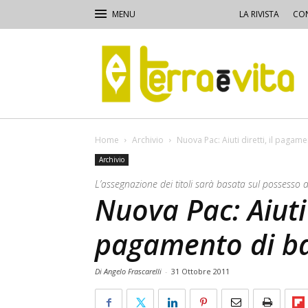
LA RIVISTA
CON
Terra
e
Vita
Home
Archivio
Nuova Pac: Aiuti diretti, il pagam
Archivio
L’assegnazione dei titoli sarà basata sul possesso 
Nuova Pac: Aiuti d
pagamento di b
Di Angelo Frascarelli
-
31 Ottobre 2011