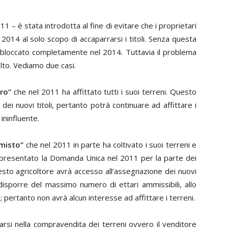
1 – è stata introdotta al fine di evitare che i proprietari
 2014 al solo scopo di accaparrarsi i titoli. Senza questa
o bloccato completamente nel 2014. Tuttavia il problema
olto. Vediamo due casi.
uro”
che nel 2011 ha affittato tutti i suoi terreni. Questo
ei nuovi titoli, pertanto potrà continuare ad affittare i
ininfluente.
“misto”
che nel 2011 in parte ha coltivato i suoi terreni e
 ha presentato la Domanda Unica nel 2011 per la parte dei
esto agricoltore avrà accesso all’assegnazione dei nuovi
disporre del massimo numero di ettari ammissibili, allo
; pertanto non avrà alcun interesse ad affittare i terreni.
carsi nella compravendita dei terreni ovvero il venditore