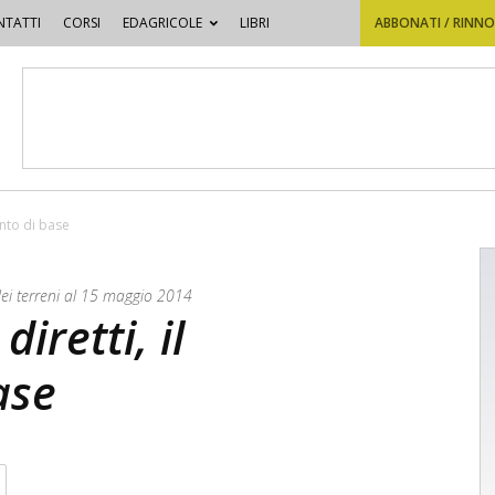
TATTI
CORSI
EDAGRICOLE
LIBRI
ABBONATI / RINN
ento di base
dei terreni al 15 maggio 2014
iretti, il
ase