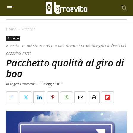
Home
Archivio
Archivio
In arrivo nuovi strumenti per valorizzare i prodotti agricoli. Decisivi i
prossimi mesi
Pacchetto qualità al giro di
boa
Di Angelo Frascarelli
-
30 Maggio 2011