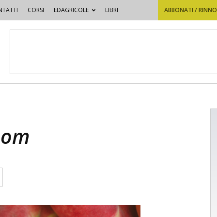
TATTI
CORSI
EDAGRICOLE
LIBRI
ABBONATI / RINN
oom