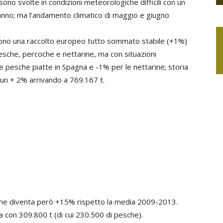
sono svolte in condizioni meteorologiche difficili con un
o anno; ma l’andamento climatico di maggio e giugno
dono una raccolto europeo tutto sommato stabile (+1%)
pesche, percoche e nettarine, ma con situazioni
e pesche piatte in Spagna e -1% per le nettarine; storia
 un + 2% arrivando a 769.167 t.
che diventa però +15% rispetto la media 2009-2013.
 con 309.800 t (di cui 230.500 di pesche).