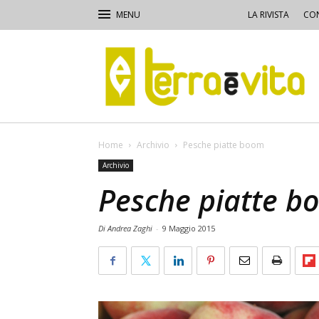
LA RIVISTA
CON
Terra
e
Vita
Home
Archivio
Pesche piatte boom
Archivio
Pesche piatte b
Di Andrea Zaghi
-
9 Maggio 2015