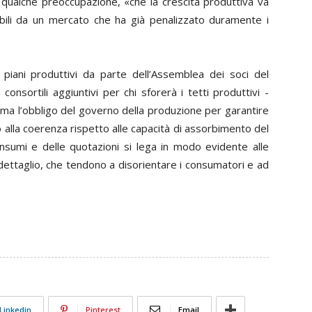
 qualche preoccupazione, «che la crescita produttiva va
abili da un mercato che ha già penalizzato duramente i
 piani produttivi da parte dell’Assemblea dei soci del
onsortili aggiuntivi per chi sforerà i tetti produttivi -
e, ma l’obbligo del governo della produzione per garantire
o alla coerenza rispetto alle capacità di assorbimento del
onsumi e delle quotazioni si lega in modo evidente alle
 dettaglio, che tendono a disorientare i consumatori e ad
Linkedin
Pinterest
Email