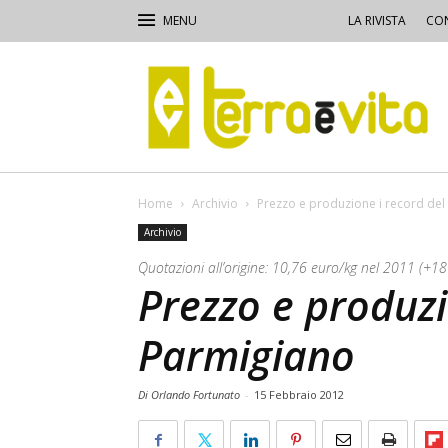
LA RIVISTA
CON
Terra
e
Vita
Home
Archivio
Prezzo e produzione i record del
Archivio
Quotazioni all’origine: 10,76 euro/kg nel 2011 (+1
Prezzo e produzi
Parmigiano
Di Orlando Fortunato
-
15 Febbraio 2012