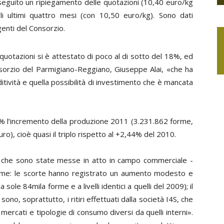
seguito un ripiegamento delle quotazioni (10,40 euro/kg
egli ultimi quattro mesi (con 10,50 euro/kg). Sono dati
genti del Consorzio.
quotazioni si è attestato di poco al di sotto del 18%, ed
nsorzio del Parmigiano-Reggiano, Giuseppe Alai, «che ha
ditività e quella possibilità di investimento che è mancata
7,1% l’incremento della produzione 2011 (3.231.862 forme,
euro), cioè quasi il triplo rispetto al +2,44% del 2010.
ni che sono state messe in atto in campo commerciale -
larme: le scorte hanno registrato un aumento modesto e
 sole 84mila forme e a livelli identici a quelli del 2009); il
no, soprattutto, i ritiri effettuati dalla società I4S, che
ercati e tipologie di consumo diversi da quelli interni».