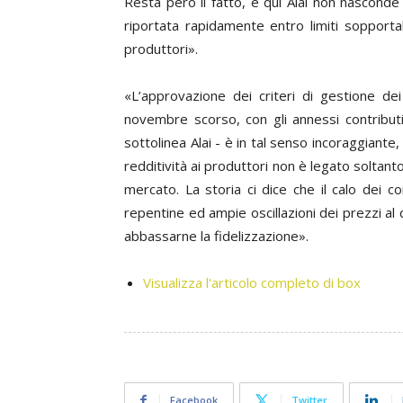
Resta però il fatto, e qui Alai non nasconde
riportata rapidamente entro limiti sopport
produttori».
«L’approvazione dei criteri di gestione dei
novembre scorso, con gli annessi contributi c
sottolinea Alai - è in tal senso incoraggiant
redditività ai produttori non è legato soltant
mercato. La storia ci dice che il calo dei c
repentine ed ampie oscillazioni dei prezzi al
abbassarne la fidelizzazione».
Visualizza l'articolo completo di box
Facebook
Twitter