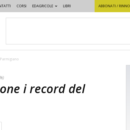
TATTI
CORSI
EDAGRICOLE
LIBRI
ABBONATI / RINN
 Parmigiano
8%)
one i record del