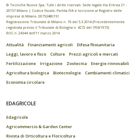
© Tecniche Nuove Spa. Tutti i diritti riservati. Sede legale Via Eritrea 21 -
20157 Milano | Codice fiscale, Partita IVA e Iscrizione al Registro delle
imprese di Milano: 00753480151
Registrazione Tribunale di Milano n. 76 del 5.3.2014 (Precedentemente
registrata presso il Tribunale di Bologna n. 4272 del 7/04/1973)
ROC n. 24344 dell’11 marzo 2014
Attualità
Finanziamenti agricoli
Difesa fitosanitaria
Leggi, lavoro e fisco
Colture
Prezzi agricoli e mercati
Fertilizzazione
Irrigazione
Zootecnia
Energie rinnovabili
Agricoltura biologica
Biotecnologie
Cambiamenti climatici
Economia circolare
EDAGRICOLE
Edagricole
Agricommercio & Garden Center
Rivista di Orticoltura e Floricoltura