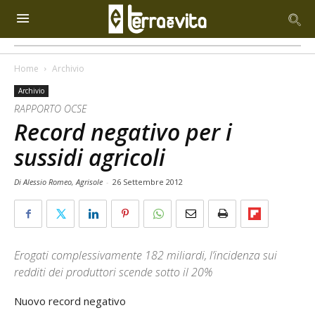
Home
Archivio
Archivio
RAPPORTO OCSE
Record negativo per i
sussidi agricoli
Di Alessio Romeo, Agrisole
-
26 Settembre 2012
Erogati complessivamente 182 miliardi, l’incidenza sui
redditi dei produttori scende sotto il 20%
Nuovo record negativo