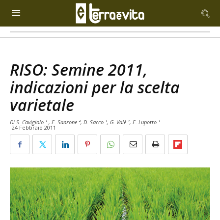
RISO: Semine 2011,
indicazioni per la scelta
varietale
Di S. Cavigiolo ¹ , E. Sanzone ², D. Sacco ¹, G. Valè ¹, E. Lupotto ¹
-
24 Febbraio 2011