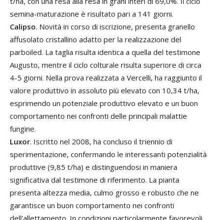
t/ha, con una resa alla resa in grani interi di 69,0%. Il ciclo
semina-maturazione è risultato pari a 141 giorni.
Calipso
. Novità in corso di iscrizione, presenta granello
affusolato cristallino adatto per la realizzazione del
parboiled. La taglia risulta identica a quella del testimone
Augusto, mentre il ciclo colturale risulta superiore di circa
4-5 giorni. Nella prova realizzata a Vercelli, ha raggiunto il
valore produttivo in assoluto più elevato con 10,34 t/ha,
esprimendo un potenziale produttivo elevato e un buon
comportamento nei confronti delle principali malattie
fungine.
Luxor
. Iscritto nel 2008, ha concluso il triennio di
sperimentazione, confermando le interessanti potenzialità
produttive (9,85 t/ha) e distinguendosi in maniera
significativa dal testimone di riferimento. La pianta
presenta altezza media, culmo grosso e robusto che ne
garantisce un buon comportamento nei confronti
dell’allettamento. In condizioni particolarmente favorevoli