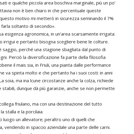
sati e qualche piccola area boschiva marginale, più un po’
uttavia non è ben chiaro in che percentuale queste
questo motivo mi metterò in sicurezza seminando il 7%
é farla soltanto di secondo».
isa esigenza agronomica, in un’area scarsamente irrigata:
 irrigui e pertanto bisogna scegliere bene le colture.
n è saggio, perché una stagione sbagliata dal punto di
ni. Perciò la diversificazione fa parte della filosofia
bene il mais sia, in Friuli, una pianta dalle performance
he va spinta molto e che pertanto ha i suoi costi: in anni
 La soia, ma ina lcune circostanze anche la colza, richiede
 stabili, dunque dà più garanzie, anche se non permette
collega friulano, ma con una destinazione del tutto
 stalla e la porcilaia.
o luogo un allevatore; peraltro uno di quelli che
ta, vendendo in spaccio aziendale una parte delle carni.