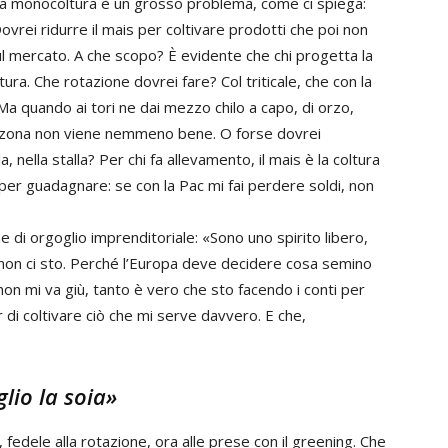
 la monocoltura è un grosso problema, come ci spiega:
rei ridurre il mais per coltivare prodotti che poi non
ul mercato. A che scopo? È evidente che chi progetta la
tura. Che rotazione dovrei fare? Col triticale, che con la
 Ma quando ai tori ne dai mezzo chilo a capo, di orzo,
a zona non viene nemmeno bene. O forse dovrei
nella stalla? Per chi fa allevamento, il mais è la coltura
vo per guadagnare: se con la Pac mi fai perdere soldi, non
e di orgoglio imprenditoriale: «Sono uno spirito libero,
non ci sto. Perché l’Europa deve decidere cosa semino
 non mi va giù, tanto è vero che sto facendo i conti per
 di coltivare ciò che mi serve davvero. E che,
lio la soia»
 fedele alla rotazione, ora alle prese con il greening. Che