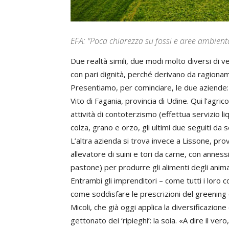
EFA: "Poca chiarezza su fossi e aree ambienta
Due realtà simili, due modi molto diversi di v
con pari dignità, perché derivano da ragionam
Presentiamo, per cominciare, le due aziende:
Vito di Fagania, provincia di Udine. Qui l’agr
attività di contoterzismo (effettua servizio l
colza, grano e orzo, gli ultimi due seguiti da 
L’altra azienda si trova invece a Lissone, prov
allevatore di suini e tori da carne, con anness
pastone) per produrre gli alimenti degli animal
Entrambi gli imprenditori – come tutti i loro co
come soddisfare le prescrizioni del greening 
Micoli, che già oggi applica la diversificazione
gettonato dei ‘ripieghi’: la soia. «A dire il ver