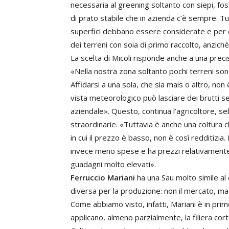
necessaria al greening soltanto con siepi, fos
di prato stabile che in azienda c’è sempre. T
superfici debbano essere considerate e per 
dei terreni con soia di primo raccolto, anzich
La scelta di Micoli risponde anche a una prec
«Nella nostra zona soltanto pochi terreni sono
Affidarsi a una sola, che sia mais o altro, no
vista meteorologico può lasciare dei brutti seg
aziendale». Questo, continua l’agricoltore, seb
straordinarie. «Tuttavia è anche una coltura c
in cui il prezzo è basso, non è così redditizia.
invece meno spese e ha prezzi relativamente
guadagni molto elevati».
Ferruccio Mariani
ha una Sau molto simile al 
diversa per la produzione: non il mercato, ma la
Come abbiamo visto, infatti, Mariani è in prim
applicano, almeno parzialmente, la filiera cor