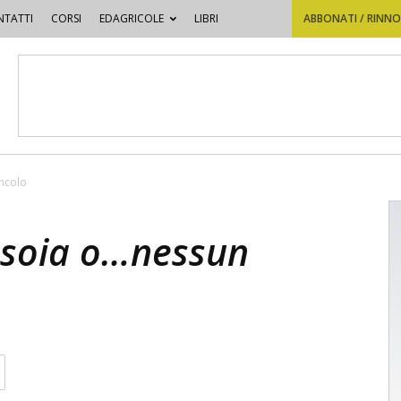
TATTI
CORSI
EDAGRICOLE
LIBRI
ABBONATI / RINN
incolo
, soia o…nessun