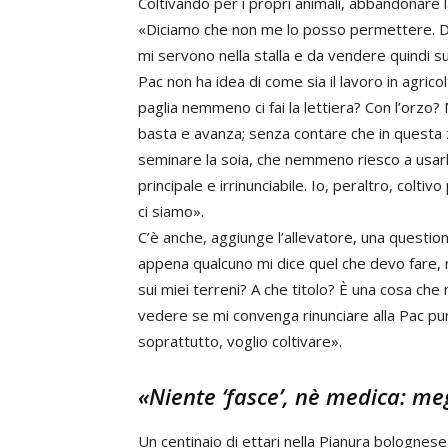
Coltivando per i propri animali, abbandonare
«Diciamo che non me lo posso permettere. Dov
mi servono nella stalla e da vendere quindi s
Pac non ha idea di come sia il lavoro in agricol
paglia nemmeno ci fai la lettiera? Con l’orzo?
basta e avanza; senza contare che in quest
seminare la soia, che nemmeno riesco a usarla, 
principale e irrinunciabile. Io, peraltro, colti
ci siamo».
C’è anche, aggiunge l’allevatore, una question
appena qualcuno mi dice quel che devo fare, 
sui miei terreni? A che titolo? È una cosa che
vedere se mi convenga rinunciare alla Pac pur
soprattutto, voglio coltivare».
«Niente ‘fasce’, nè medica: meg
Un centinaio di ettari nella Pianura bolognese,