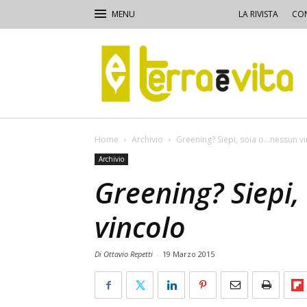
LA RIVISTA
CON
Terra
e
Vita
Home
Archivio
Greening? Siepi, soia o…nessun v
Archivio
Greening? Siepi
vincolo
Di Ottavio Repetti
-
19 Marzo 2015