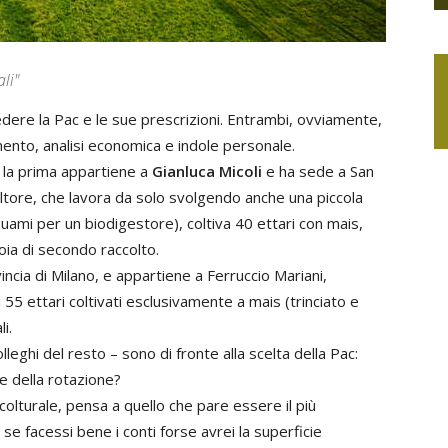
li"
edere la Pac e le sue prescrizioni. Entrambi, ovviamente,
ento, analisi economica e indole personale.
 la prima appartiene a
Gianluca Micoli
e ha sede a San
icoltore, che lavora da solo svolgendo anche una piccola
iquami per un biodigestore), coltiva 40 ettari con mais,
soia di secondo raccolto.
incia di Milano, e appartiene a Ferruccio Mariani,
i 55 ettari coltivati esclusivamente a mais (trinciato e
i.
lleghi del resto – sono di fronte alla scelta della Pac:
e della rotazione?
 colturale, pensa a quello che pare essere il più
o, se facessi bene i conti forse avrei la superficie