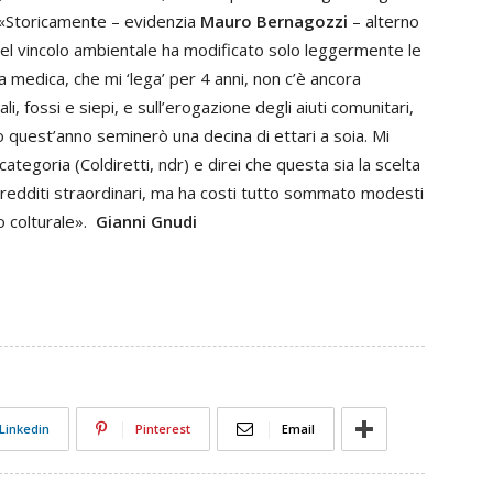
 «Storicamente – evidenzia
Mauro Bernagozzi
– alterno
del vincolo ambientale ha modificato solo leggermente le
a medica, che mi ‘lega’ per 4 anni, non c’è ancora
i, fossi e siepi, e sull’erogazione degli aiuti comunitari,
o quest’anno seminerò una decina di ettari a soia. Mi
tegoria (Coldiretti, ndr) e direi che questa sia la scelta
 redditi straordinari, ma ha costi tutto sommato modesti
o colturale».
Gianni Gnudi
Linkedin
Pinterest
Email