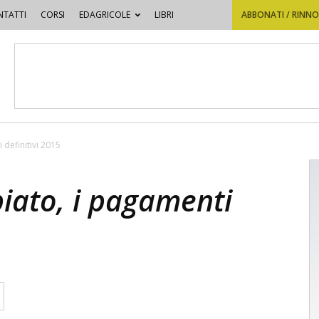
TATTI
CORSI
EDAGRICOLE
LIBRI
ABBONATI / RINN
definitivi 2015
iato, i pagamenti