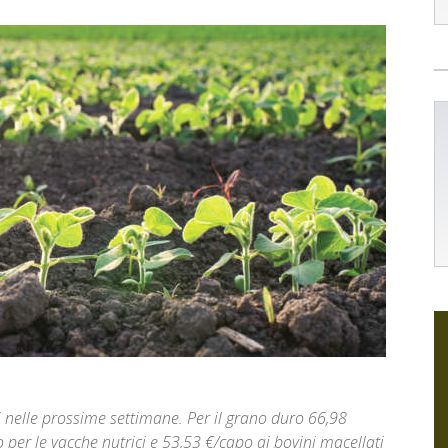
ni nelle prossime settimane. Per il grano duro 66,98
per le vacche nutrici e 53,53 €/capo ai bovini macellati