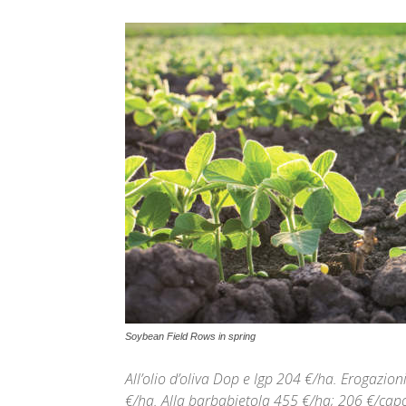
Soybean Field Rows in spring
All’olio d’oliva Dop e Igp 204 €/ha. Erogazio
€/ha. Alla barbabietola 455 €/ha; 206 €/capo 