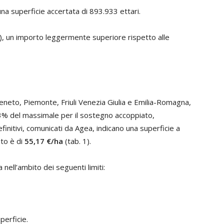
 una superficie accertata di 893.933 ettari.
), un importo leggermente superiore rispetto alle
, Veneto, Piemonte, Friuli Venezia Giulia e Emilia-Romagna,
,3% del massimale per il sostegno accoppiato,
efinitivi, comunicati da Agea, indicano una superficie a
to è di
55,17
€/ha
(tab. 1).
 nell’ambito dei seguenti limiti:
perficie.