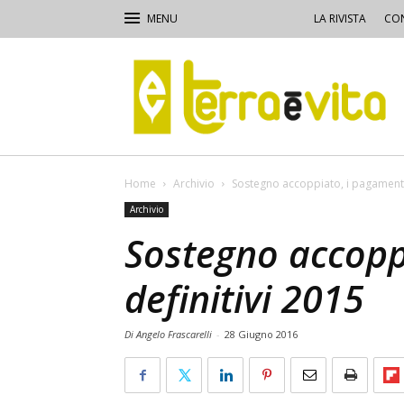
LA RIVISTA
CON
Terra
e
Vita
Home
Archivio
Sostegno accoppiato, i pagamenti 
Archivio
Sostegno accopp
definitivi 2015
Di Angelo Frascarelli
-
28 Giugno 2016