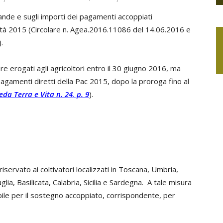
mande e sugli importi dei pagamenti accoppiati
lità 2015 (Circolare n. Agea.2016.11086 del 14.06.2016 e
.
e erogati agli agricoltori entro il 30 giugno 2016, ma
pagamenti diretti della Pac 2015, dopo la proroga fino al
veda Terra e Vita n. 24, p. 9
).
riservato ai coltivatori localizzati in Toscana, Umbria,
ia, Basilicata, Calabria, Sicilia e Sardegna. A tale misura
bile per il sostegno accoppiato, corrispondente, per