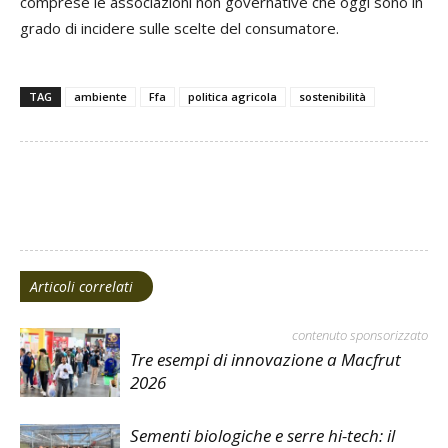
comprese le associazioni non governative che oggi sono in
grado di incidere sulle scelte del consumatore.
TAG
ambiente
Ffa
politica agricola
sostenibilità
Facebook
Twitter
Articoli correlati
contenuto sponsorizzato
Tre esempi di innovazione a Macfrut
2026
Sementi biologiche e serre hi-tech: il