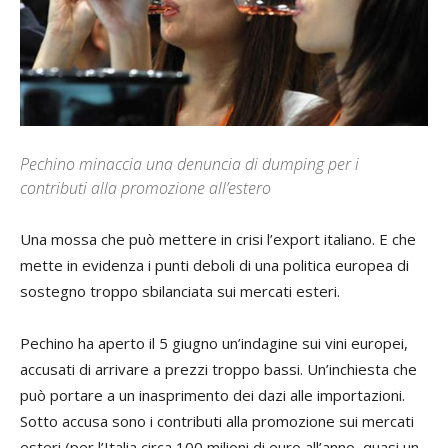
Pechino minaccia una denuncia di dumping per i
contributi alla promozione all’estero
U
na mossa che può mettere in crisi l’export italiano. E che
mette in evidenza i punti deboli di una politica europea di
sostegno troppo sbilanciata sui mercati esteri.
Pechino ha aperto il 5 giugno un’indagine sui vini europei,
accusati di arrivare a prezzi troppo bassi. Un’inchiesta che
può portare a un inasprimento dei dazi alle importazioni.
Sotto accusa sono i contributi alla promozione sui mercati
esteri (per l’Italia circa 100 milioni di euro all’anno, quasi un