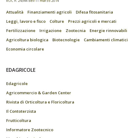
ROC n. 24344 dell’11 marzo 2014
Attualità
Finanziamenti agricoli
Difesa fitosanitaria
Leggi, lavoro e fisco
Colture
Prezzi agricoli e mercati
Fertilizzazione
Irrigazione
Zootecnia
Energie rinnovabili
Agricoltura biologica
Biotecnologie
Cambiamenti climatici
Economia circolare
EDAGRICOLE
Edagricole
Agricommercio & Garden Center
Rivista di Orticoltura e Floricoltura
Il Contoterzista
Frutticoltura
Informatore Zootecnico