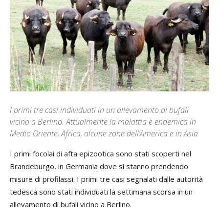
I primi tre casi individuati in un allevamento di bufali
vicino a Berlino. Attualmente la malattia è endemica in
Medio Oriente, Africa, alcune zone dell’America e in Asia
I primi focolai di afta epizootica sono stati scoperti nel
Brandeburgo, in Germania dove si stanno prendendo
misure di profilassi. I primi tre casi segnalati dalle autorità
tedesca sono stati individuati la settimana scorsa in un
allevamento di bufali vicino a Berlino.