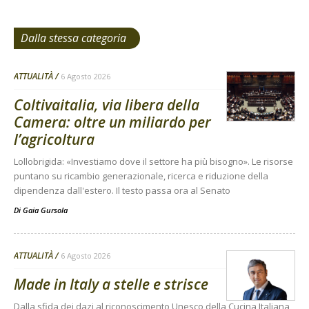
Dalla stessa categoria
ATTUALITÀ
6 Agosto 2026
Coltivaitalia, via libera della
Camera: oltre un miliardo per
l’agricoltura
Lollobrigida: «Investiamo dove il settore ha più bisogno». Le risorse
puntano su ricambio generazionale, ricerca e riduzione della
dipendenza dall'estero. Il testo passa ora al Senato
Di
Gaia Gursola
ATTUALITÀ
6 Agosto 2026
Made in Italy a stelle e strisce
Dalla sfida dei dazi al riconoscimento Unesco della Cucina Italiana,