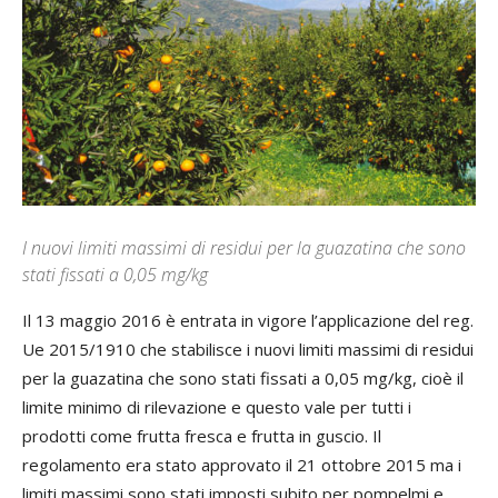
I nuovi limiti massimi di residui per la guazatina che sono
stati fissati a 0,05 mg/kg
Il 13 maggio 2016 è entrata in vigore l’applicazione del reg.
Ue 2015/1910 che stabilisce i nuovi limiti massimi di residui
per la guazatina che sono stati fissati a 0,05 mg/kg, cioè il
limite minimo di rilevazione e questo vale per tutti i
prodotti come frutta fresca e frutta in guscio. Il
regolamento era stato approvato il 21 ottobre 2015 ma i
limiti massimi sono stati imposti subito per pompelmi e