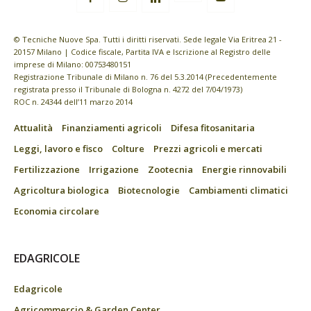
© Tecniche Nuove Spa. Tutti i diritti riservati. Sede legale Via Eritrea 21 -
20157 Milano | Codice fiscale, Partita IVA e Iscrizione al Registro delle
imprese di Milano: 00753480151
Registrazione Tribunale di Milano n. 76 del 5.3.2014 (Precedentemente
registrata presso il Tribunale di Bologna n. 4272 del 7/04/1973)
ROC n. 24344 dell’11 marzo 2014
Attualità
Finanziamenti agricoli
Difesa fitosanitaria
Leggi, lavoro e fisco
Colture
Prezzi agricoli e mercati
Fertilizzazione
Irrigazione
Zootecnia
Energie rinnovabili
Agricoltura biologica
Biotecnologie
Cambiamenti climatici
Economia circolare
EDAGRICOLE
Edagricole
Agricommercio & Garden Center