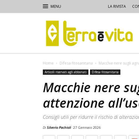
LA RIVISTA
CON
Terra
e
Vita
Home
Difesa fitosanitaria
Macchie nere sugli agr
Articoli riservati agli abbonati
Difesa fitosanitaria
Macchie nere su
attenzione all’u
Consigli utili per ridurre il rischio di alterazio
Di
Silverio Pachioli
27 Gennaio 2026