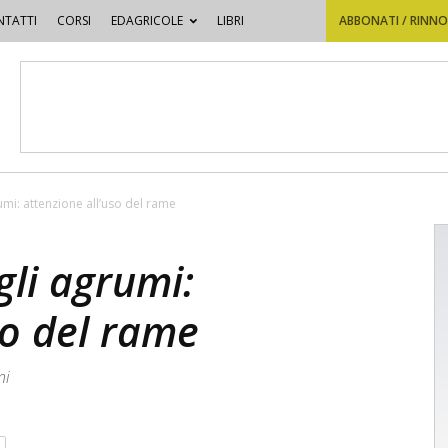
TATTI
CORSI
EDAGRICOLE
LIBRI
ABBONATI / RINN
umi: attenzione all’uso del rame
gli agrumi:
so del rame
ni