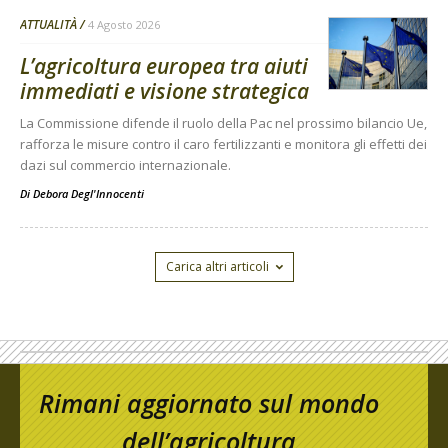
ATTUALITÀ
4 Agosto 2026
L’agricoltura europea tra aiuti
immediati e visione strategica
La Commissione difende il ruolo della Pac nel prossimo bilancio Ue,
rafforza le misure contro il caro fertilizzanti e monitora gli effetti dei
dazi sul commercio internazionale.
Di
Debora Degl'Innocenti
Carica altri articoli
Rimani aggiornato sul mondo
dell’agricoltura