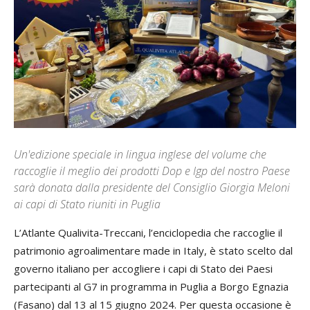
Un'edizione speciale in lingua inglese del volume che
raccoglie il meglio dei prodotti Dop e Igp del nostro Paese
sarà donata dalla presidente del Consiglio Giorgia Meloni
ai capi di Stato riuniti in Puglia
L’Atlante
Qualivita
-Treccani, l’enciclopedia che raccoglie il
patrimonio agroalimentare made in Italy, è stato scelto dal
governo italiano per accogliere i capi di Stato dei Paesi
partecipanti al G7 in programma in Puglia a Borgo Egnazia
(Fasano) dal 13 al 15 giugno 2024. Per questa occasione è