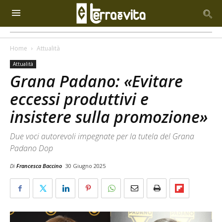
Home
Attualità
Attualità
Grana Padano: «Evitare
eccessi produttivi e
insistere sulla promozione»
Due voci autorevoli impegnate per la tutela del Grana
Padano Dop
Di
Francesca Baccino
30 Giugno 2025