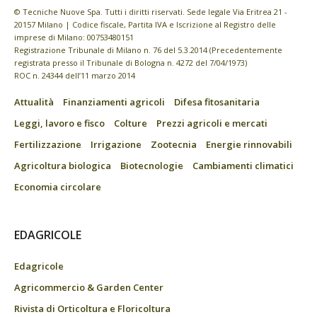
© Tecniche Nuove Spa. Tutti i diritti riservati. Sede legale Via Eritrea 21 -
20157 Milano | Codice fiscale, Partita IVA e Iscrizione al Registro delle
imprese di Milano: 00753480151
Registrazione Tribunale di Milano n. 76 del 5.3.2014 (Precedentemente
registrata presso il Tribunale di Bologna n. 4272 del 7/04/1973)
ROC n. 24344 dell’11 marzo 2014
Attualità
Finanziamenti agricoli
Difesa fitosanitaria
Leggi, lavoro e fisco
Colture
Prezzi agricoli e mercati
Fertilizzazione
Irrigazione
Zootecnia
Energie rinnovabili
Agricoltura biologica
Biotecnologie
Cambiamenti climatici
Economia circolare
EDAGRICOLE
Edagricole
Agricommercio & Garden Center
Rivista di Orticoltura e Floricoltura