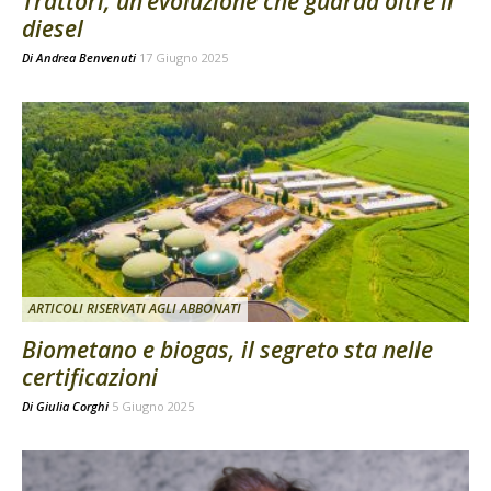
Trattori, un’evoluzione che guarda oltre il
diesel
Di
Andrea Benvenuti
17 Giugno 2025
ARTICOLI RISERVATI AGLI ABBONATI
Biometano e biogas, il segreto sta nelle
certificazioni
Di
Giulia Corghi
5 Giugno 2025