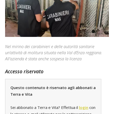
Nel mirino dei carabinieri e delle autorità sanitarie
un’attività di molitura situata nella Val d’Enza reggiana.
All'azienda è stata anche sospesa la licenza
Accesso riservato
Questo contenuto è riservato agli abbonati a
Terra e Vita
Sei abbonato a Terra e Vita? Effettua il
login
con
la stessa e-mail utilizzata per la sottoscrizione