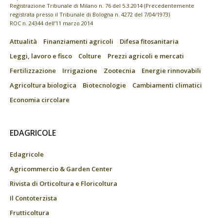
Registrazione Tribunale di Milano n. 76 del 5.3.2014 (Precedentemente
registrata presso il Tribunale di Bologna n. 4272 del 7/04/1973)
ROC n. 24344 dell’11 marzo 2014
Attualità
Finanziamenti agricoli
Difesa fitosanitaria
Leggi, lavoro e fisco
Colture
Prezzi agricoli e mercati
Fertilizzazione
Irrigazione
Zootecnia
Energie rinnovabili
Agricoltura biologica
Biotecnologie
Cambiamenti climatici
Economia circolare
EDAGRICOLE
Edagricole
Agricommercio & Garden Center
Rivista di Orticoltura e Floricoltura
Il Contoterzista
Frutticoltura