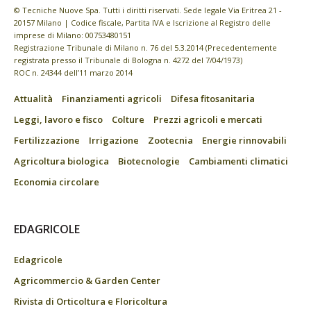
© Tecniche Nuove Spa. Tutti i diritti riservati. Sede legale Via Eritrea 21 -
20157 Milano | Codice fiscale, Partita IVA e Iscrizione al Registro delle
imprese di Milano: 00753480151
Registrazione Tribunale di Milano n. 76 del 5.3.2014 (Precedentemente
registrata presso il Tribunale di Bologna n. 4272 del 7/04/1973)
ROC n. 24344 dell’11 marzo 2014
Attualità
Finanziamenti agricoli
Difesa fitosanitaria
Leggi, lavoro e fisco
Colture
Prezzi agricoli e mercati
Fertilizzazione
Irrigazione
Zootecnia
Energie rinnovabili
Agricoltura biologica
Biotecnologie
Cambiamenti climatici
Economia circolare
EDAGRICOLE
Edagricole
Agricommercio & Garden Center
Rivista di Orticoltura e Floricoltura