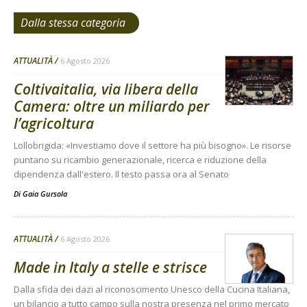
Dalla stessa categoria
ATTUALITÀ
6 Agosto 2026
Coltivaitalia, via libera della
Camera: oltre un miliardo per
l’agricoltura
Lollobrigida: «Investiamo dove il settore ha più bisogno». Le risorse
puntano su ricambio generazionale, ricerca e riduzione della
dipendenza dall'estero. Il testo passa ora al Senato
Di
Gaia Gursola
ATTUALITÀ
6 Agosto 2026
Made in Italy a stelle e strisce
Dalla sfida dei dazi al riconoscimento Unesco della Cucina Italiana,
un bilancio a tutto campo sulla nostra presenza nel primo mercato