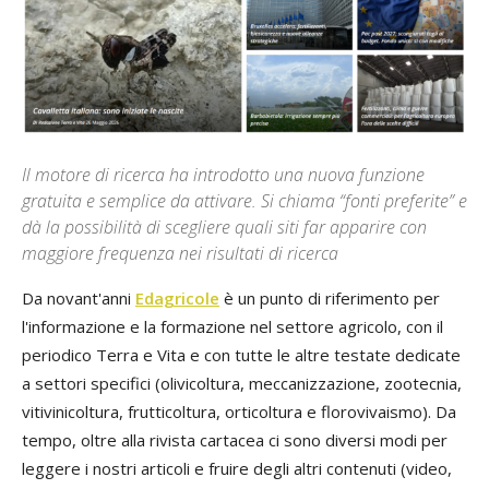
Il motore di ricerca ha introdotto una nuova funzione
gratuita e semplice da attivare. Si chiama “fonti preferite” e
dà la possibilità di scegliere quali siti far apparire con
maggiore frequenza nei risultati di ricerca
Da novant'anni
Edagricole
è un punto di riferimento per
l'informazione e la formazione nel settore agricolo, con il
periodico Terra e Vita e con tutte le altre testate dedicate
a settori specifici (olivicoltura, meccanizzazione, zootecnia,
vitivinicoltura, frutticoltura, orticoltura e florovivaismo). Da
tempo, oltre alla rivista cartacea ci sono diversi modi per
leggere i nostri articoli e fruire degli altri contenuti (video,