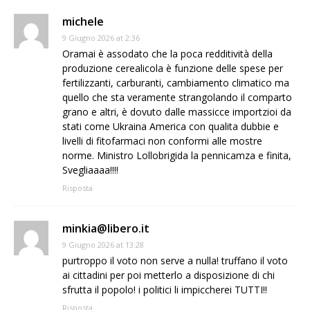
michele
9 Giugno 2026 at 2:36
Oramai è assodato che la poca redditività della
produzione cerealicola è funzione delle spese per
fertilizzanti, carburanti, cambiamento climatico ma
quello che sta veramente strangolando il comparto
grano e altri, è dovuto dalle massicce importzioi da
stati come Ukraina America con qualita dubbie e
livelli di fitofarmaci non conformi alle mostre
norme. Ministro Lollobrigida la pennicamza e finita,
Svegliaaaa!!!!
Risposta
minkia@libero.it
9 Giugno 2026 at 13:28
purtroppo il voto non serve a nulla! truffano il voto
ai cittadini per poi metterlo a disposizione di chi
sfrutta il popolo! i politici li impiccherei TUTTI!!
Risposta