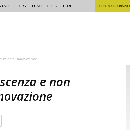
TATTI
CORSI
EDAGRICOLE
LIBRI
ABBONATI / RINN
criminare l’innovazione
oscenza e non
nnovazione