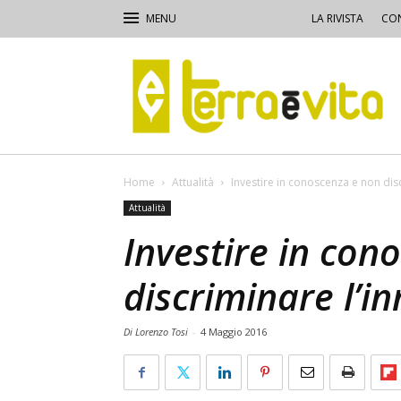
LA RIVISTA
CON
Terra
e
Vita
Home
Attualità
Investire in conoscenza e non dis
Attualità
Investire in con
discriminare l’i
Di Lorenzo Tosi
-
4 Maggio 2016