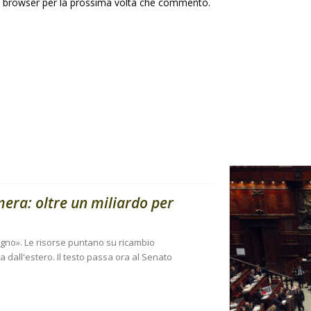
to browser per la prossima volta che commento.
amera: oltre un miliardo per
sogno». Le risorse puntano su ricambio
 dall'estero. Il testo passa ora al Senato