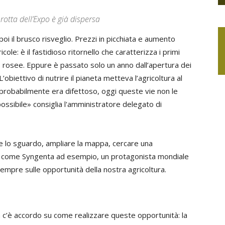
rotta dell’Expo è già dispersa
poi il brusco risveglio. Prezzi in picchiata e aumento
cole: è il fastidioso ritornello che caratterizza i primi
 rosee. Eppure è passato solo un anno dall’apertura dei
’obiettivo di nutrire il pianeta metteva l’agricoltura al
ps probabilmente era difettoso, oggi queste vie non le
ssibile» consiglia l'amministratore delegato di
re lo sguardo, ampliare la mappa, cercare una
ltà come Syngenta ad esempio, un protagonista mondiale
sempre sulle opportunità della nostra agricoltura.
 c’è accordo su come realizzare queste opportunità: la