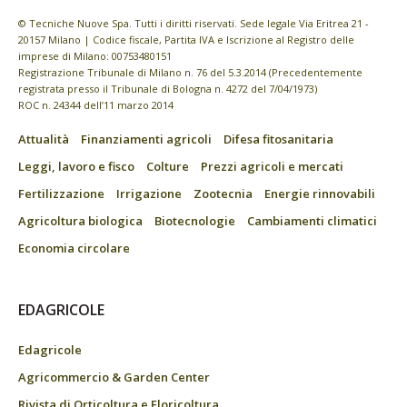
© Tecniche Nuove Spa. Tutti i diritti riservati. Sede legale Via Eritrea 21 -
20157 Milano | Codice fiscale, Partita IVA e Iscrizione al Registro delle
imprese di Milano: 00753480151
Registrazione Tribunale di Milano n. 76 del 5.3.2014 (Precedentemente
registrata presso il Tribunale di Bologna n. 4272 del 7/04/1973)
ROC n. 24344 dell’11 marzo 2014
Attualità
Finanziamenti agricoli
Difesa fitosanitaria
Leggi, lavoro e fisco
Colture
Prezzi agricoli e mercati
Fertilizzazione
Irrigazione
Zootecnia
Energie rinnovabili
Agricoltura biologica
Biotecnologie
Cambiamenti climatici
Economia circolare
EDAGRICOLE
Edagricole
Agricommercio & Garden Center
Rivista di Orticoltura e Floricoltura