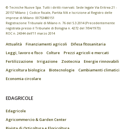
© Tecniche Nuove Spa. Tutti i diritti riservati. Sede legale Via Eritrea 21 -
20157 Milano | Codice fiscale, Partita IVA e Iscrizione al Registro delle
imprese di Milano: 00753480151
Registrazione Tribunale di Milano n. 76 del 5.3.2014 (Precedentemente
registrata presso il Tribunale di Bologna n. 4272 del 7/04/1973)
ROC n. 24344 dell’11 marzo 2014
Attualità
Finanziamenti agricoli
Difesa fitosanitaria
Leggi, lavoro e fisco
Colture
Prezzi agricoli e mercati
Fertilizzazione
Irrigazione
Zootecnia
Energie rinnovabili
Agricoltura biologica
Biotecnologie
Cambiamenti climatici
Economia circolare
EDAGRICOLE
Edagricole
Agricommercio & Garden Center
Rivista di Orticoltura e Floricoltura