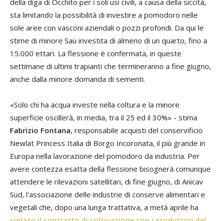
della diga di Occhito per i soli usi civili, a causa della siccità,
sta limitando la possibilità di investire a pomodoro nelle
sole aree con vasconi aziendali o pozzi profondi. Da qui le
stime di minore Sau investita di almeno di un quarto, fino a
15.000 ettari.
La flessione è confermata, in queste
settimane di ultimi trapianti che termineranno a fine giugno,
anche dalla minore domanda di sementi.
«Solo chi ha acqua investe nella coltura e la minore
superficie oscillerà, in media, tra il 25 ed il 30%» - stima
Fabrizio Fontana
, responsabile acquisti del conservificio
Newlat Princess Italia di Borgo Incoronata, il più grande in
Europa nella lavorazione del pomodoro da industria. Per
avere contezza esatta della flessione bisognerà comunque
attendere le rilevazioni satellitari, di fine giugno, di Anicav
Sud, l'associazione delle industrie di conserve alimentari e
vegetali che, dopo una lunga trattativa, a metà aprile ha
siglato il contratto di coltivazione con i produttori del