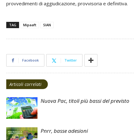
provvedimenti di aggiudicazione, provvisoria e definitiva.
TAG
Mipaaft
SIAN
Facebook
Twitter
Articoli correlati
Nuova Pac, titoli più bassi del previsto
Pnrr, basse adesioni